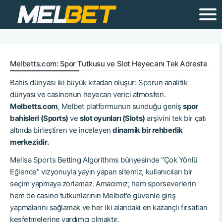
Melbetts.com: Spor Tutkusu ve Slot Heyecanı Tek Adreste
Bahis dünyası iki büyük kıtadan oluşur: Sporun analitik
dünyası ve casinonun heyecan verici atmosferi.
Melbetts.com
, Melbet platformunun sunduğu geniş
spor
bahisleri (Sports)
ve
slot oyunları (Slots)
arşivini tek bir çatı
altında birleştiren ve inceleyen
dinamik bir rehberlik
merkezidir.
Melisa Sports Betting Algorithms bünyesinde "Çok Yönlü
Eğlence" vizyonuyla yayın yapan sitemiz, kullanıcıları bir
seçim yapmaya zorlamaz. Amacımız; hem sporseverlerin
hem de casino tutkunlarının Melbet'e güvenle giriş
yapmalarını sağlamak ve her iki alandaki en kazançlı fırsatları
keşfetmelerine yardımcı olmaktır.