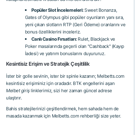
Popüler Slot İncelemeleri:
Sweet Bonanza,
Gates of Olympus gibi popüler oyunların yanı sıra,
yeni çıkan slotların RTP (Geri Ödeme) oranlarını ve
bonus özelliklerini inceleriz.
Canlı Casino Fırsatları:
Rulet, Blackjack ve
Poker masalarında geçerli olan "Cashback" (Kayıp
İadesi) ve yatırım bonuslarını duyururuz.
Kesintisiz Erişim ve Stratejik Çeşitlilik
İster bir golle sevinin, ister bir spinle kazanın; Melbetts.com
kesintisiz erişiminiz için oradadır. BTK engellerini aşan
Melbet giriş
linklerimiz, sizi her zaman güncel adrese
ulaştırır.
Bahis stratejilerinizi çeşitlendirmek, hem sahada hem de
masada kazanmak için Melbetts.com rehberliği size yeter.